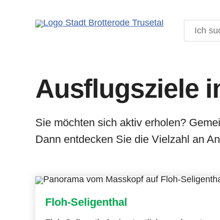
Rathaus
Kontakt
Leben
Suche
Bürgermeister
Kindergärten und Schulen
Impressum
Ämter
Feuerwehren
Datenschutz
Ausflugsziele i
Stadtrat
Sportstätten
Barrierefreiheitserklärung
Satzungen
Bibliotheken
Sie möchten sich aktiv erholen? Geme
Formulare
Vereine
Dann entdecken Sie die Vielzahl an A
Online Anträge
Senioren
Niederschriften
Kirche
Floh-Seligenthal
Bekanntmachungen