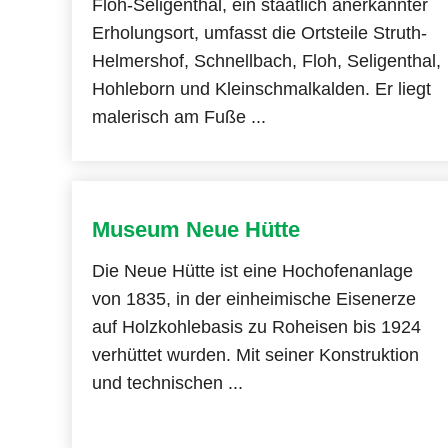
Floh-Seligenthal, ein staatlich anerkannter
Amtsblatt
Erholungsort, umfasst die Ortsteile Struth-
Helmershof, Schnellbach, Floh, Seligenthal,
Ausschreibungen
Hohleborn und Kleinschmalkalden. Er liegt
malerisch am Fuße ...
Stellenausschreibung
Wahlen
Museum Neue Hütte
Schiedsstelle
Die Neue Hütte ist eine Hochofenanlage
Kontaktbereichsbeamter
von 1835, in der einheimische Eisenerze
auf Holzkohlebasis zu Roheisen bis 1924
Transparenzportal
verhüttet wurden. Mit seiner Konstruktion
und technischen ...