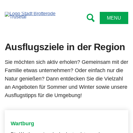
Rathaus
Kontakt
Leben
MENU
Bürgermeister
Kindergärten und Schulen
Impressum
Ämter
Feuerwehren
Datenschutz
Ausflugsziele in der Region
Stadtrat
Sportstätten
Barrierefreiheitserklärung
Sie möchten sich aktiv erholen? Gemeinsam mit der
Satzungen
Bibliotheken
Familie etwas unternehmen? Oder einfach nur die
Natur genießen? Dann entdecken Sie die Vielzahl
Formulare
Vereine
an Angeboten für Sommer und Winter sowie unsere
Ausflugstipps für die Umgebung!
Online Anträge
Senioren
Niederschriften
Kirche
Wartburg
Bekanntmachungen