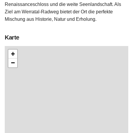
Renaissanceschloss und die weite Seenlandschaft. Als
Amtsblatt
Ausflugsziele in der Region
Ziel am Werratal-Radweg bietet der Ort die perfekte
Mischung aus Historie, Natur und Erholung.
Ausschreibungen
Tourist-Informationen
Karte
Stellenausschreibung
Wahlen
+
−
Schiedsstelle
Kontaktbereichsbeamter
Transparenzportal