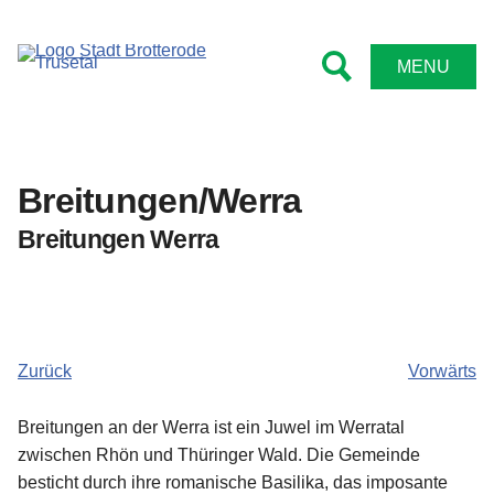
Tourismus
Rathaus
Kontakt
Leben
MENU
Bürgermeister
Kindergärten und Schulen
Sehenswert
Impressum
Ämter
Feuerwehren
Wanderwege
Datenschutz
Breitungen/Werra
Stadtrat
Sportstätten
Radwege
Barrierefreiheitserklärung
Breitungen Werra
Satzungen
Bibliotheken
Wintersport
Formulare
Vereine
Familientipps
Online Anträge
Senioren
Übernachten
Zurück
Vorwärts
Niederschriften
Kirche
Gastronomie
Breitungen an der Werra ist ein Juwel im Werratal
zwischen Rhön und Thüringer Wald. Die Gemeinde
Bekanntmachungen
Angebote
besticht durch ihre romanische Basilika, das imposante