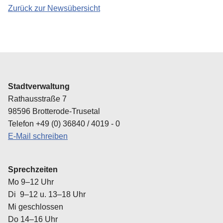
Zurück zur Newsübersicht
Amtsblatt
Ausflugsziele in der Region
Ausschreibungen
Tourist-Informationen
Stellenausschreibung
Stadtverwaltung
Wahlen
Rathausstraße 7
98596 Brotterode-Trusetal
Schiedsstelle
Telefon +49 (0) 36840 / 4019 - 0
E-Mail schreiben
Kontaktbereichsbeamter
Transparenzportal
Sprechzeiten
Mo 9–12 Uhr
Di 9–12 u. 13–18 Uhr
Mi geschlossen
Do 14–16 Uhr