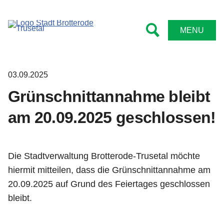
Tourismus
Rathaus
Kontakt
Leben
MENU
Bürgermeister
Kindergärten und Schulen
Sehenswert
Impressum
Ämter
Feuerwehren
Wanderwege
Datenschutz
03.09.2025
Stadtrat
Sportstätten
Radwege
Barrierefreiheitserklärung
Grünschnittannahme bleibt
Satzungen
Bibliotheken
Wintersport
am 20.09.2025 geschlossen!
Formulare
Vereine
Familientipps
Die Stadtverwaltung Brotterode-Trusetal möchte
Online Anträge
Senioren
Übernachten
hiermit mitteilen, dass die Grünschnittannahme am
20.09.2025 auf Grund des Feiertages geschlossen
Niederschriften
Kirche
Gastronomie
bleibt.
Bekanntmachungen
Angebote