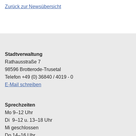
Zurück zur Newsübersicht
Amtsblatt
Ausflugsziele in der Region
Ausschreibungen
Tourist-Informationen
Stellenausschreibung
Wahlen
Stadtverwaltung
Rathausstraße 7
Schiedsstelle
98596 Brotterode-Trusetal
Telefon +49 (0) 36840 / 4019 - 0
Kontaktbereichsbeamter
E-Mail schreiben
Transparenzportal
Sprechzeiten
Mo 9–12 Uhr
Di 9–12 u. 13–18 Uhr
Mi geschlossen
Do 14–16 Uhr