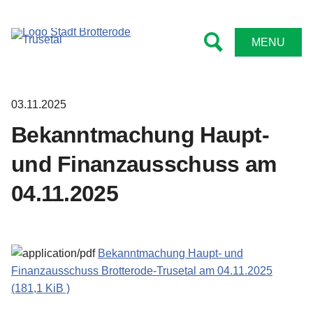
Tourismus
Rathaus
Kontakt
Leben
MENU
Bürgermeister
Kindergärten und Schulen
Sehenswert
Impressum
Ämter
Feuerwehren
Wanderwege
Datenschutz
03.11.2025
Stadtrat
Sportstätten
Radwege
Barrierefreiheitserklärung
Bekanntmachung Haupt-
Satzungen
Bibliotheken
Wintersport
und Finanzausschuss am
04.11.2025
Formulare
Vereine
Familientipps
Online Anträge
Senioren
Übernachten
Bekanntmachung Haupt- und
Niederschriften
Kirche
Gastronomie
Finanzausschuss Brotterode-Trusetal am 04.11.2025
(181,1 KiB )
Bekanntmachungen
Angebote