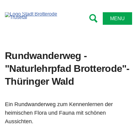
Tourismus
Rathaus
Kontakt
Leben
MENU
Bürgermeister
Kindergärten und Schulen
Sehenswert
Impressum
Ämter
Feuerwehren
Wanderwege
Datenschutz
Rundwanderweg -
Stadtrat
Sportstätten
Radwege
Barrierefreiheitserklärung
"Naturlehrpfad Brotterode"-
Satzungen
Bibliotheken
Wintersport
Thüringer Wald
Formulare
Vereine
Familientipps
Online Anträge
Senioren
Übernachten
Ein Rundwanderweg zum Kennenlernen der
heimischen Flora und Fauna mit schönen
Niederschriften
Kirche
Gastronomie
Aussichten.
Bekanntmachungen
Angebote