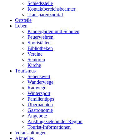
Schiedsstelle
Kontaktbereichsbeamter
Transparenzportal
Ortsteile
Leben
Kindergärten und Schulen
Feuerwehren
Sportstätten
Bibliotheken
Vereine
Senioren
Kirche
Tourismus
Sehenswert
Wanderwege
Radwege
Wintersport
Familientipps
Übernachten
Gastronomie
Angebote
Ausflugsziele in der Region
Tourist-Informationen
Veranstaltungen
Aktuelles