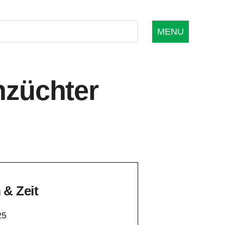
MENU
nzüchter
& Zeit
25