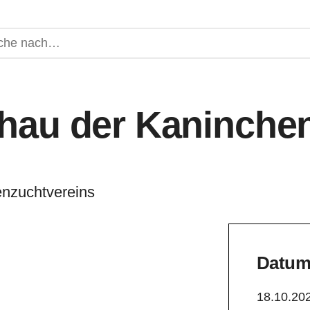
chau der Kaninche
enzuchtvereins
Datum 
18.10.20