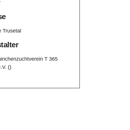
r
se
e Trusetal
talter
inchenzuchtverein T 365
.V. ()