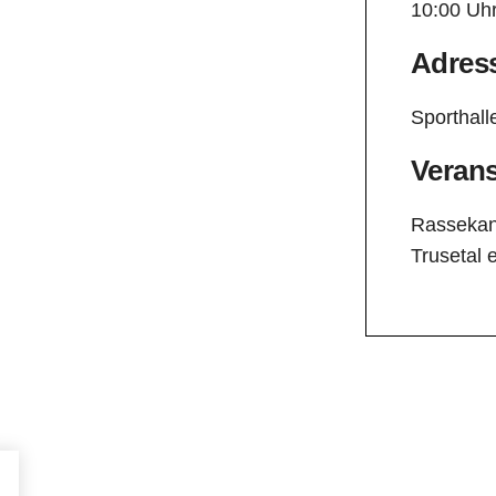
10:00 Uh
Adres
Sporthall
Verans
Rassekan
Trusetal e