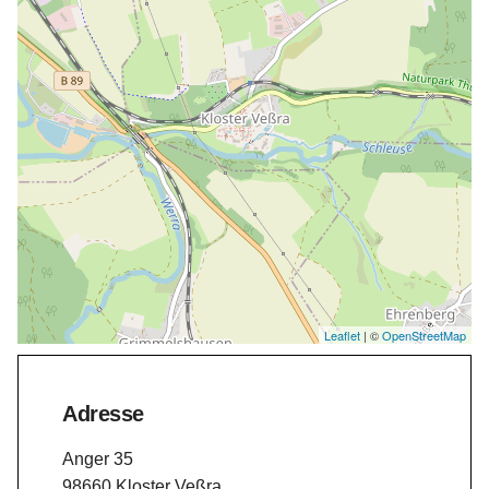
Leaflet
| ©
OpenStreetMap
Adresse
Anger 35
98660 Kloster Veßra