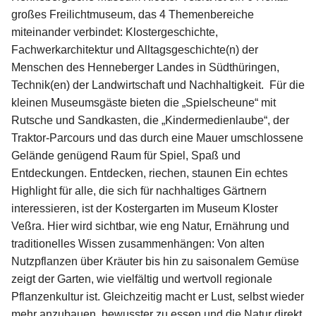
großes Freilichtmuseum, das 4 Themenbereiche
Amtsblatt
Ausflugsziele in der Region
miteinander verbindet: Klostergeschichte,
Fachwerkarchitektur und Alltagsgeschichte(n) der
Ausschreibungen
Tourist-Informationen
Menschen des Henneberger Landes in Südthüringen,
Technik(en) der Landwirtschaft und Nachhaltigkeit. Für die
Stellenausschreibung
kleinen Museumsgäste bieten die „Spielscheune“ mit
Rutsche und Sandkasten, die „Kindermedienlaube“, der
Wahlen
Traktor-Parcours und das durch eine Mauer umschlossene
Gelände genügend Raum für Spiel, Spaß und
Schiedsstelle
Entdeckungen. Entdecken, riechen, staunen Ein echtes
Highlight für alle, die sich für nachhaltiges Gärtnern
Kontaktbereichsbeamter
interessieren, ist der Kostergarten im Museum Kloster
Veßra. Hier wird sichtbar, wie eng Natur, Ernährung und
Transparenzportal
traditionelles Wissen zusammenhängen: Von alten
Nutzpflanzen über Kräuter bis hin zu saisonalem Gemüse
zeigt der Garten, wie vielfältig und wertvoll regionale
Pflanzenkultur ist. Gleichzeitig macht er Lust, selbst wieder
mehr anzubauen, bewusster zu essen und die Natur direkt