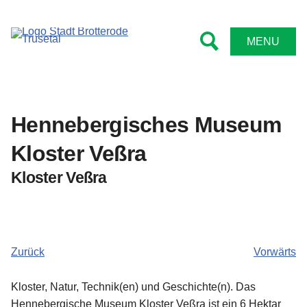
Tourismus
Rathaus
Kontakt
Leben
MENU
Bürgermeister
Kindergärten und Schulen
Sehenswert
Impressum
Ämter
Feuerwehren
Wanderwege
Datenschutz
Hennebergisches Museum
Stadtrat
Sportstätten
Radwege
Barrierefreiheitserklärung
Kloster Veßra
Satzungen
Bibliotheken
Wintersport
Kloster Veßra
Formulare
Vereine
Familientipps
Online Anträge
Senioren
Übernachten
Zurück
Vorwärts
Niederschriften
Kirche
Gastronomie
Kloster, Natur, Technik(en) und Geschichte(n). Das
Bekanntmachungen
Angebote
Hennebergische Museum Kloster Veßra ist ein 6 Hektar