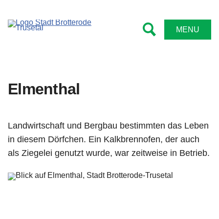
Tourismus
Rathaus
Kontakt
Leben
MENU
Bürgermeister
Kindergärten und Schulen
Sehenswert
Impressum
Ämter
Feuerwehren
Wanderwege
Datenschutz
Elmenthal
Stadtrat
Sportstätten
Radwege
Barrierefreiheitserklärung
Satzungen
Bibliotheken
Wintersport
Landwirtschaft und Bergbau bestimmten das Leben
Formulare
Vereine
Familientipps
in diesem Dörfchen. Ein Kalkbrennofen, der auch
als Ziegelei genutzt wurde, war zeitweise in Betrieb.
Online Anträge
Senioren
Übernachten
Niederschriften
Kirche
Gastronomie
Bekanntmachungen
Angebote