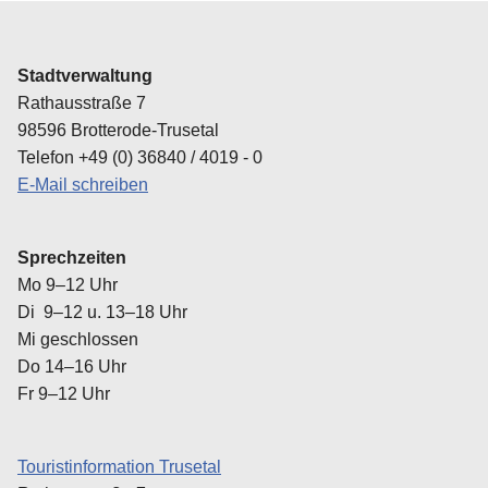
Amtsblatt
Ausflugsziele in der Region
Stadtverwaltung
Ausschreibungen
Tourist-Informationen
Rathausstraße 7
98596 Brotterode-Trusetal
Stellenausschreibung
Telefon +49 (0) 36840 / 4019 - 0
E-Mail schreiben
Wahlen
Schiedsstelle
Sprechzeiten
Mo 9–12 Uhr
Kontaktbereichsbeamter
Di 9–12 u. 13–18 Uhr
Mi geschlossen
Transparenzportal
Do 14–16 Uhr
Fr 9–12 Uhr
Touristinformation Trusetal